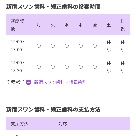
新宿スワン歯科・矯正歯科の診察時間
診療時
日
月
火
水
木
金
土
間
祝
10:00〜
休
休
○
○
○
○
○
13:00
診
診
14:00〜
休
休
○
○
○
○
○
18:30
診
診
※参考：
新宿スワン歯科・矯正歯科
新宿スワン歯科・矯正歯科の支払方法
支払方法
対応