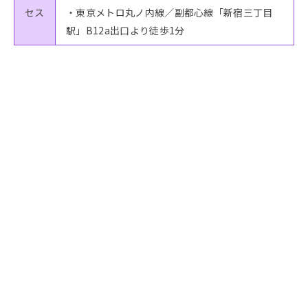
セス
・東京メトロ丸ノ内線／副都心線「新宿三丁目
駅」B12a出口より徒歩1分