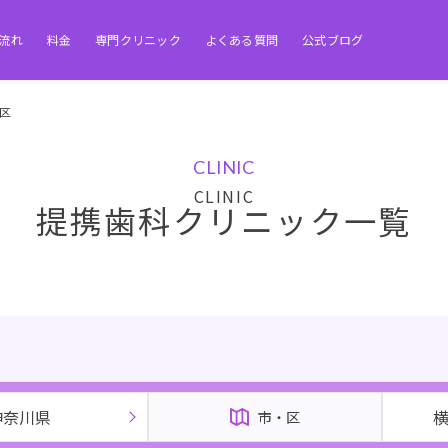
流れ
料金
専門クリニック
よくある質問
公式ブログ
区
CLINIC
提携歯科クリニック一覧
神奈川県
市・区