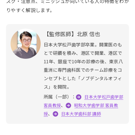
スク・注意点、ミニッシュが向いている人の特徴をわか
りやすく解説します。
【監修医師】北原 信也
日本大学松戸歯学部卒業。開業医のも
とで研鑽を積み、港区で開業、港区で
11年、銀座で10年の診療の後、東京八
重洲に専門歯科医でのチーム診療をコ
ンセプトとした「ノブデンタルオフィ
ス」を開院。
所属（一部）：
日本大学松戸歯学部
、
客員教授
昭和大学歯学部 客員教
、
授
日本大学歯科部 講師