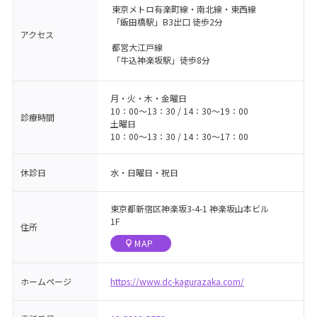
東京メトロ有楽町線・南北線・東西線
「飯田橋駅」B3出口 徒歩2分
アクセス
都営大江戸線
「牛込神楽坂駅」徒歩8分
月・火・木・金曜日
10：00〜13：30 / 14：30〜19：00
診療時間
土曜日
10：00〜13：30 / 14：30〜17：00
休診日
水・日曜日・祝日
東京都新宿区神楽坂3-4-1 神楽坂山本ビル
1F
住所
MAP
ホームページ
https://www.dc-kagurazaka.com/