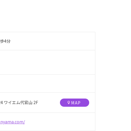
歩4分
4 ワイエム代官山 2F
MAP
kanyama.com/