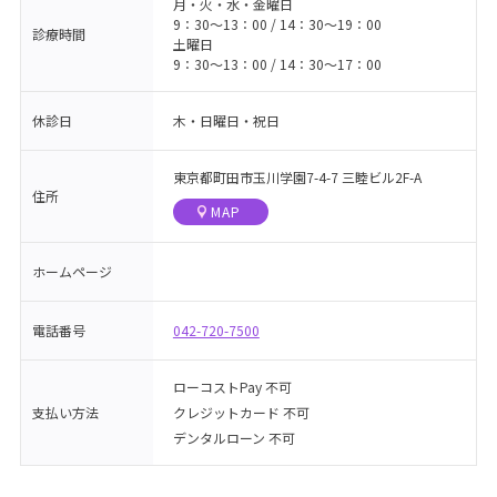
月・火・水・金曜日
9：30〜13：00 / 14：30〜19：00
診療時間
土曜日
9：30〜13：00 / 14：30〜17：00
休診日
木・日曜日・祝日
東京都町田市玉川学園7-4-7 三睦ビル2F-A
住所
MAP
ホームページ
電話番号
042-720-7500
ローコストPay 不可
支払い方法
クレジットカード 不可
デンタルローン 不可