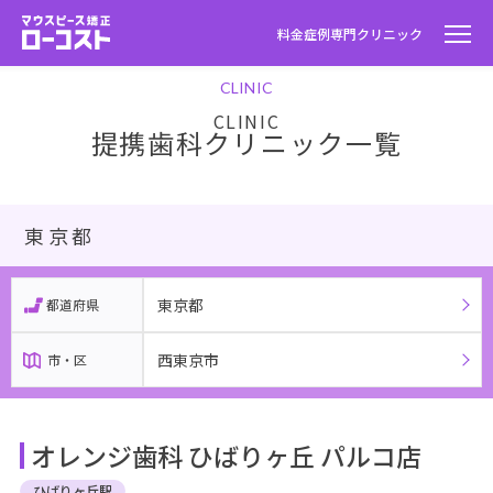
料金
症例
専門クリニック
CLINIC
提携歯科クリニック一覧
東京都
東京都
都道府県
西東京市
市・区
オレンジ歯科 ひばりヶ丘 パルコ店
ひばりヶ丘駅