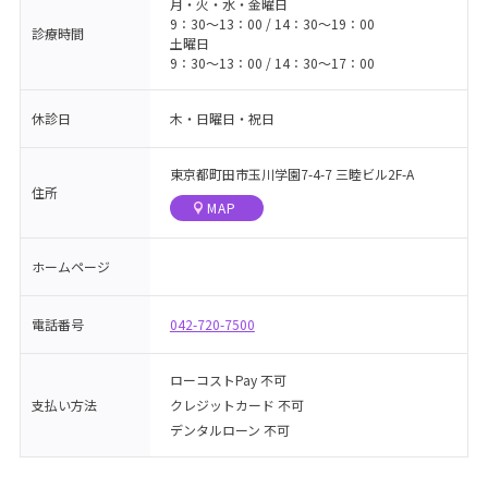
月・火・水・金曜日
9：30〜13：00 / 14：30〜19：00
診療時間
土曜日
9：30〜13：00 / 14：30〜17：00
休診日
木・日曜日・祝日
東京都町田市玉川学園7-4-7 三睦ビル2F-A
住所
MAP
ホームページ
電話番号
042-720-7500
ローコストPay 不可
支払い方法
クレジットカード 不可
デンタルローン 不可